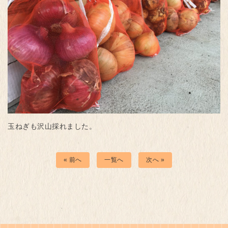
玉ねぎも沢山採れました。
« 前へ
一覧へ
次へ »