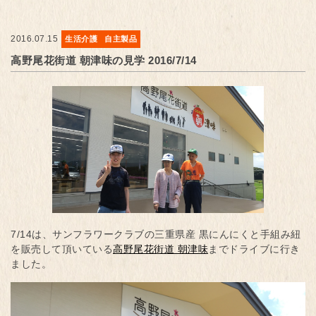
2016.07.15
生活介護
自主製品
高野尾花街道 朝津味の見学 2016/7/14
7/14は、サンフラワークラブの三重県産 黒にんにくと手組み紐
を販売して頂いている
高野尾花街道 朝津味
までドライブに行き
ました。