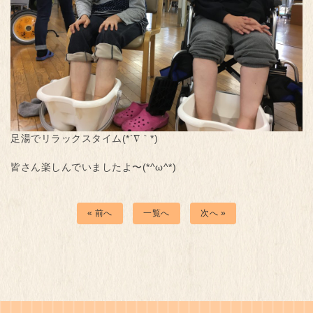
足湯でリラックスタイム(*´∇｀*)
皆さん楽しんでいましたよ〜(*^ω^*)
« 前へ
一覧へ
次へ »