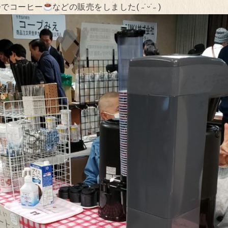
会でコーヒー
などの販売をしました( ˶˙ᵕ˙˶ )