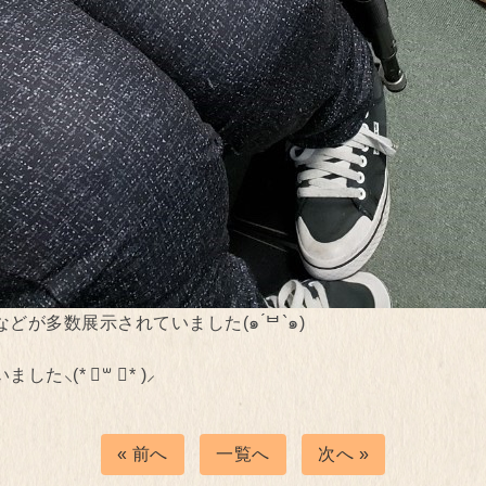
が多数展示されていました(๑ ́ᄇ`๑)
(* ॑꒳ ॑* )⸝
« 前へ
一覧へ
次へ »