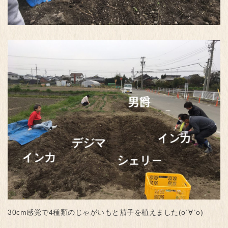
30cm感覚で4種類のじゃがいもと茄子を植えました(о´∀`о)