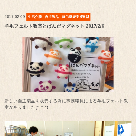
2017.02.09
生活介護
自主製品
就労継続支援B型
羊毛フェルト教室とぱんだマグネット 2017/2/6
新しい自主製品を販売する為に事務職員による羊毛フェルト教
室がありました(*´꒳`*)