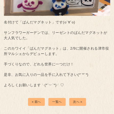
名付けて「ぱんだマグネット」です(о´∀`о)
サンフラワーガーデンでは、リーゼントのぱんだマグネットが
大人気でした。
このカワイイ「ぱんだマグネット」は、2/9に開催される津市役
所マルシェからデビューします。
手づくりなので、どれも世界に一つだけ！
是非、お気に入りの一品を手に入れて下さい(*´꒳`*)
よろしくお願いします╰(*´︶`*)╯♡
« 前へ
一覧へ
次へ »