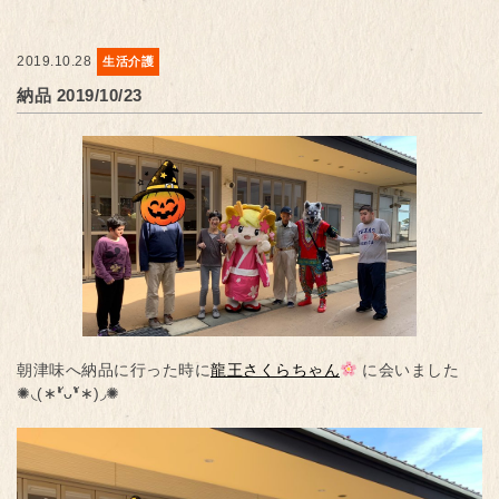
2019.10.28
生活介護
納品 2019/10/23
朝津味へ納品に行った時に
龍王さくらちゃん
に会いました
✺◟(∗❛ัᴗ❛ั∗)◞✺