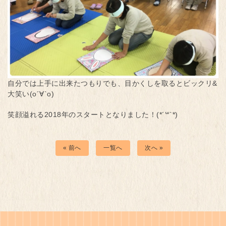
自分では上手に出来たつもりでも、目かくしを取るとビックリ&
大笑い(о´∀`о)
笑顔溢れる2018年のスタートとなりました！(*´꒳`*)
« 前へ
一覧へ
次へ »