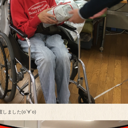
した(о´∀`о)