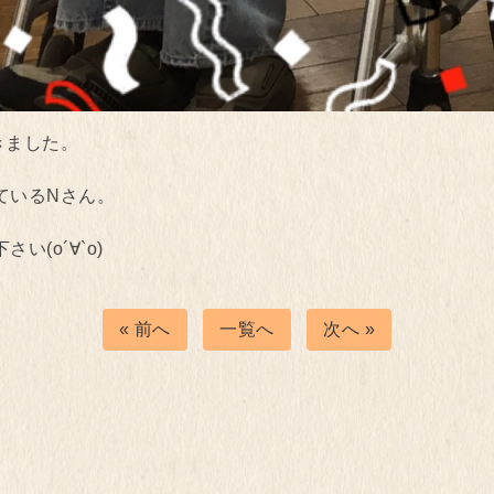
きました。
ているNさん。
(о´∀`о)
« 前へ
一覧へ
次へ »