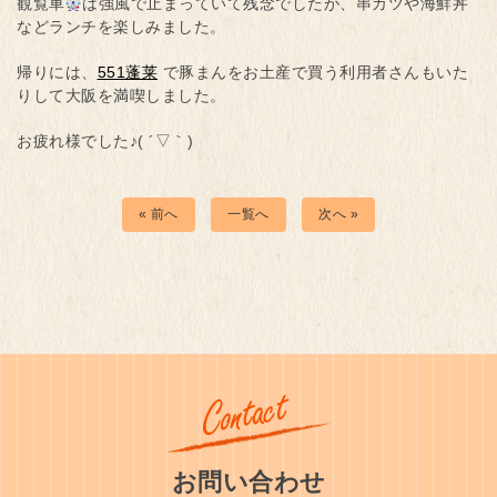
観覧車
は強風で止まっていて残念でしたが、串カツや海鮮丼
などランチを楽しみました。
帰りには、
551
蓬莱
で豚まんをお土産で買う利用者さんもいた
りして大阪を満喫しました。
お疲れ様でした♪( ´▽｀)
« 前へ
一覧へ
次へ »
お問い合わせ