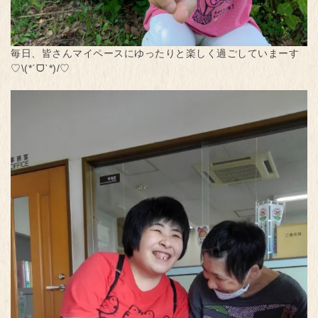
毎日、皆さんマイペースにゆったりと楽しく過ごしていまーす
♡\(*ˊᗜˋ*)/♡