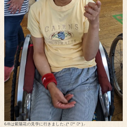
6/8は紫陽花の見学に行きました⸜(* ॑꒳ ॑* )⸝