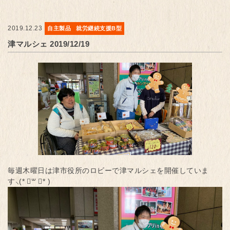
2019.12.23
自主製品
就労継続支援B型
津マルシェ 2019/12/19
毎週木曜日は津市役所のロビーで津マルシェを開催していま
す⸜(* ॑꒳ ॑* )