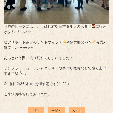
お昼のピークには、かけはし君や三重ダルクのお弁当
に行列
が(｡☉∆☉)ﾜｧｵ☆
ピアサポートみえのサンドウィッチ
や夢の郷のパン
も大人
気でした(⌯¤̴̶̷̀ω¤̴̶̷́)✧
あっという間に売り切れてしまいました！
サンフラワーガーデンもクッキーや手作り雑貨などで盛り上げ
てます٩( ᐖ )و
次回は12/26(木)に開催予定です( ´ ꒳ ` )
ご来場お待ちしております。
« 前へ
一覧へ
次へ »