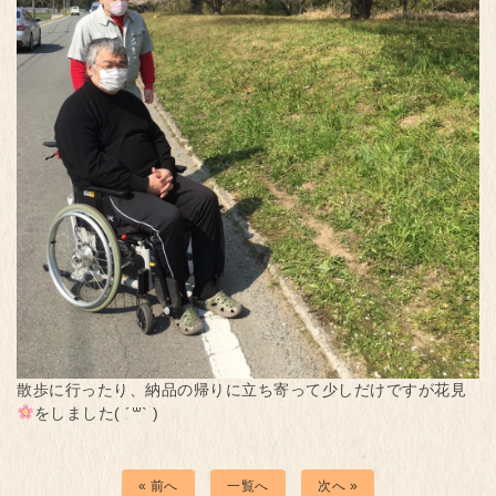
散歩に行ったり、納品の帰りに立ち寄って少しだけですが花見
をしました( ´꒳` )
« 前へ
一覧へ
次へ »