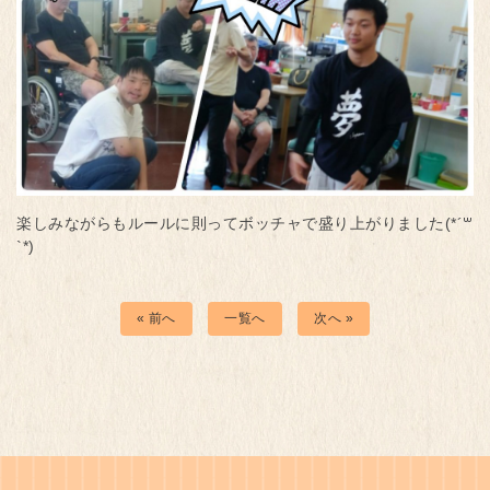
楽しみながらもルールに則ってボッチャで盛り上がりました(*´꒳
`*)
« 前へ
一覧へ
次へ »