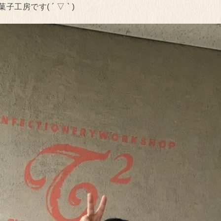
工房です( ´ ▽ ` )