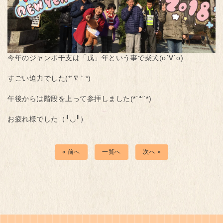
今年のジャンボ干支は「戌」年という事で柴犬(о´∀`о)
すごい迫力でした(*´∇｀*)
午後からは階段を上って参拝しました(*´꒳`*)
お疲れ様でした（╹◡╹）
« 前へ
一覧へ
次へ »