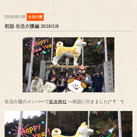
2018.01.09
生活介護
初詣 生活介護編 2018/1/6
生活介護のメンバーで
辰水神社
へ初詣に行きました(*´∇｀*)