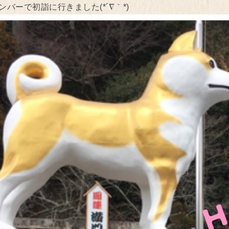
バーで初詣に行きました(*´∇｀*)