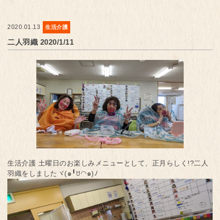
2020.01.13
生活介護
二人羽織 2020/1/11
生活介護 土曜日のお楽しみメニューとして、正月らしく!?二人
羽織をしましたヾ(๑╹ꇴ◠๑)ﾉ