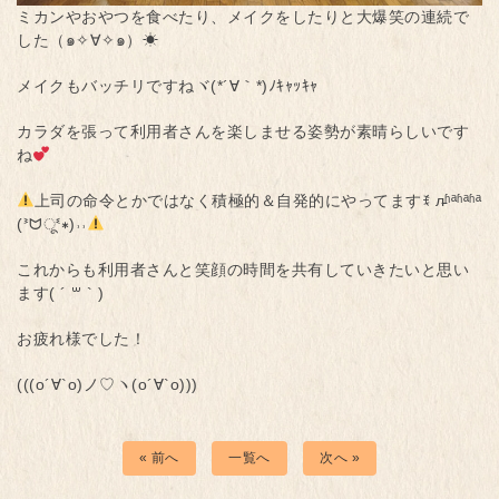
ミカンやおやつを食べたり、メイクをしたりと大爆笑の連続で
した（๑✧∀✧๑）☀
メイクもバッチリですねヾ(*´∀｀*)ﾉｷｬｯｷｬ
カラダを張って利用者さんを楽しませる姿勢が素晴らしいです
ね
上司の命令とかではなく積極的＆自発的にやってますꉂ л̵ʱªʱªʱª
(ᕑᗢूᓫ∗)˒˒
これからも利用者さんと笑顔の時間を共有していきたいと思い
ます( ´ ꒳ ` )
お疲れ様でした！
(((о´∀`о)ノ♡ヽ(о´∀`о)))
« 前へ
一覧へ
次へ »