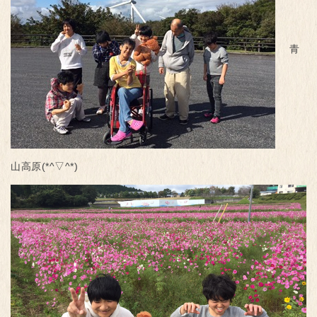
青
山高原(*^▽^*)