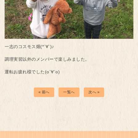
一志のコスモス畑(*´∀`)♪
調理実習以外のメンバーで楽しみました。
運転お疲れ様でした(о´∀`о)
« 前へ
一覧へ
次へ »