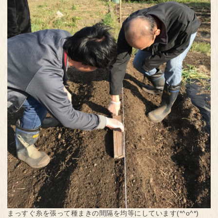
まっすぐ糸を張って種まきの間隔を均等にしています(*^o^*)