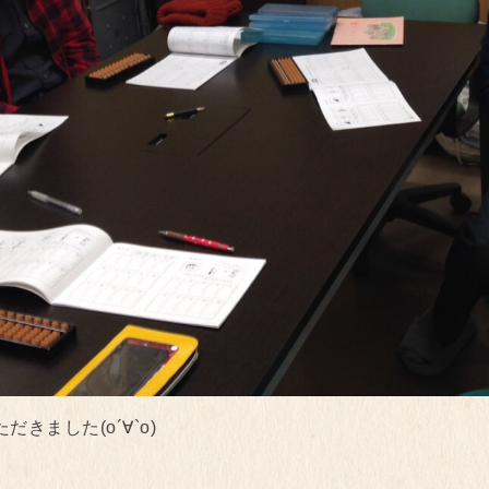
ました(о´∀`о)