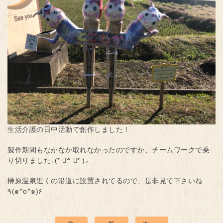
生活介護の日中活動で創作しました！
製作期間もなかなか取れなかったのですか、チームワークで乗
り切りました⸜(* ॑꒳ ॑* )⸝
榊原温泉近くの沿道に設置されてるので、是非見て下さいね
٩(๑^o^๑)۶