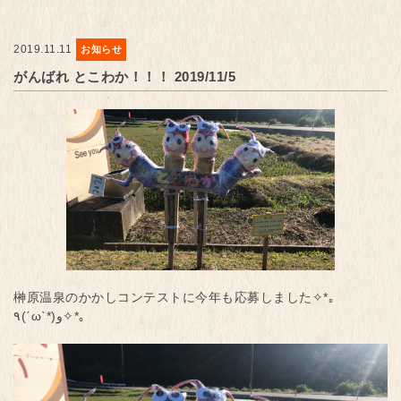
2019.11.11
お知らせ
がんばれ とこわか！！！ 2019/11/5
榊原温泉のかかしコンテストに今年も応募しました✧*｡
٩(ˊωˋ*)و✧*｡